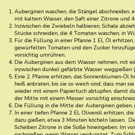
Auberginen waschen, die Stängel abschneiden, ei
mit kaltem Wasser, den Saft einer Zitrone und 4
Inzwischen die Zwiebeln halbieren, Schale abzieh
Stücke schneiden, die 4 Tomaten waschen, in Wü
Für die Füllung in einer Pfanne 1 EL Öl erhitzen
gewürfelten Tomaten und den Zucker hinzufügen
vorsichtig umrühren.
Die Auberginen aus dem Wasser nehmen, mit ei
inzwischen dunkel gefärbte Wasser weggießen (s
Eine 2. Pfanne erhitzen, das Sonnenblumen-Öl hi
heiß anbraten, bis sie so weich sind, dass man 
wieder mit einem Papiertuch abtupfen, damit da
der Mitte mit einem Messer vorsichtig einschnei
Die Füllung in die Mitte der Auberginen geben, 
In einer tiefen Pfanne 2 EL Olivenöl erhitzen,
dazu gießen, etwa 3 Minuten köcheln lassen. Die
Scheiben Zitrone in die Soße hineingeben. Im v
nachgießen, wenn Wasser verdunstet. Zum Schlus