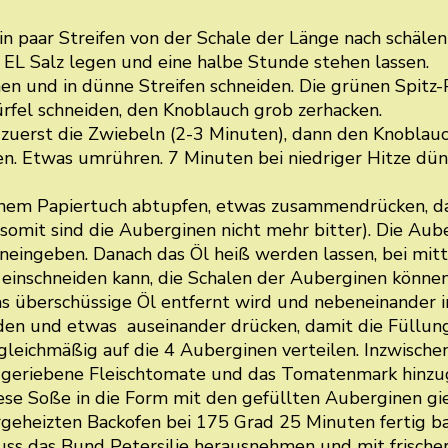
n paar Streifen von der Schale der Länge nach schälen 
 EL Salz legen und eine halbe Stunde stehen lassen.
en und in dünne Streifen schneiden. Die grünen Spitz-
rfel schneiden, den Knoblauch grob zerhacken.
, zuerst die Zwiebeln (2-3 Minuten), dann den Knoblau
. Etwas umrühren. 7 Minuten bei niedriger Hitze düns
nem Papiertuch abtupfen, etwas zusammendrücken, da
omit sind die Auberginen nicht mehr bitter). Die Aube
neingeben. Danach das Öl heiß werden lassen, bei mitt
sie einschneiden kann, die Schalen der Auberginen kön
s überschüssige Öl entfernt wird und nebeneinander in
den und etwas auseinander drücken, damit die Füllung
gleichmäßig auf die 4 Auberginen verteilen. Inzwische
 die geriebene Fleischtomate und das Tomatenmark hin
se Soße in die Form mit den gefüllten Auberginen gie
orgeheizten Backofen bei 175 Grad 25 Minuten fertig 
s das Bund Petersilie herausnehmen und mit frischer 